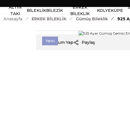
ALTIN
ERKEK
BİLEKLİK
BİLEZİK
KOLYE
KÜPE
TAKI
BİLEKLİK
Anasayfa
ERKEK BİLEKLİK
Gümüş Bileklik
925 A
Yeni
Yorum Yap
Paylaş