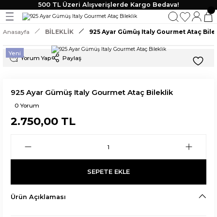
500 TL Üzeri Alışverişlerde Kargo Bedava!
Geri Dön
Geri Dön
Geri Dön
Geri Dön
Anasayfa
BİLEKLİK
925 Ayar Gümüş Italy Gourmet Ataç Bile
KLİK
 TAKI
Yeni
Yorum Yap
Paylaş
lik
925 Ayar Gümüş Italy Gourmet Ataç Bileklik
0 Yorum
2.750,00 TL
SEPETE EKLE
Ürün Açıklaması