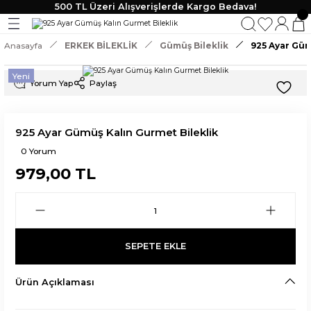
500 TL Üzeri Alışverişlerde Kargo Bedava!
Geri Dön
Geri Dön
Geri Dön
Geri Dön
Anasayfa
ERKEK BİLEKLİK
Gümüş Bileklik
925 Ayar Güm
KLİK
 TAKI
Yeni
Yorum Yap
Paylaş
lik
925 Ayar Gümüş Kalın Gurmet Bileklik
0 Yorum
979,00 TL
SEPETE EKLE
Ürün Açıklaması