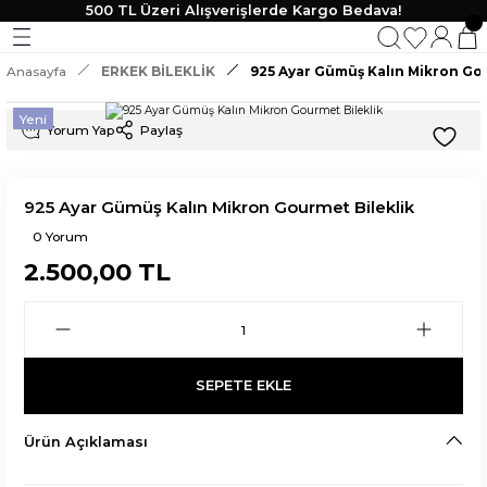
500 TL Üzeri Alışverişlerde Kargo Bedava!
Geri Dön
Geri Dön
Geri Dön
Geri Dön
Anasayfa
ERKEK BİLEKLİK
925 Ayar Gümüş Kalın Mikron Gou
KLİK
 TAKI
Yeni
Yorum Yap
Paylaş
lik
925 Ayar Gümüş Kalın Mikron Gourmet Bileklik
0 Yorum
2.500,00 TL
SEPETE EKLE
Ürün Açıklaması