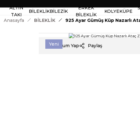
ALTIN
ERKEK
BİLEKLİK
BİLEZİK
KOLYE
KÜPE
TAKI
BİLEKLİK
Anasayfa
BİLEKLİK
925 Ayar Gümüş Küp Nazarlı Ataç
Yeni
Yorum Yap
Paylaş