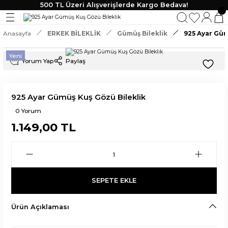
500 TL Üzeri Alışverişlerde Kargo Bedava!
Geri Dön
Geri Dön
Geri Dön
Geri Dön
Anasayfa
ERKEK BİLEKLİK
Gümüş Bileklik
925 Ayar Güm
KLİK
 TAKI
Yeni
Yorum Yap
Paylaş
lik
925 Ayar Gümüş Kuş Gözü Bileklik
0 Yorum
1.149,00 TL
SEPETE EKLE
Ürün Açıklaması