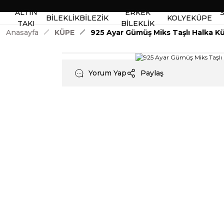
ALTIN
ERKEK
BİLEKLİK
BİLEZİK
KOLYE
KÜPE
TAKI
BİLEKLİK
Anasayfa
KÜPE
925 Ayar Gümüş Miks Taşlı Halka K
Yorum Yap
Paylaş