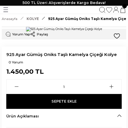
500 TL Üzeri Alışverişlerde Kargo Bedava!
Geri Dön
Geri Dön
Geri Dön
Geri Dön
Anasayfa
KOLYE
925 Ayar Gümüş Oniks Taşlı Kamelya Çiçeğ
KLİK
 TAKI
Yorum Yap
Paylaş
lik
925 Ayar Gümüş Oniks Taşlı Kamelya Çiçeği Kolye
0 Yorum
1.450,00 TL
SEPETE EKLE
Ürün Açıklaması