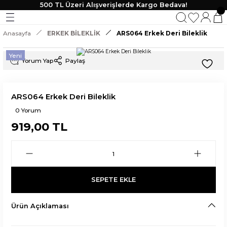
500 TL Üzeri Alışverişlerde Kargo Bedava!
Geri Dön
Geri Dön
Geri Dön
Geri Dön
Anasayfa
ERKEK BİLEKLİK
ARS064 Erkek Deri Bileklik
KLİK
 TAKI
Yeni
Yorum Yap
Paylaş
lik
ARS064 Erkek Deri Bileklik
0 Yorum
919,00 TL
SEPETE EKLE
Ürün Açıklaması