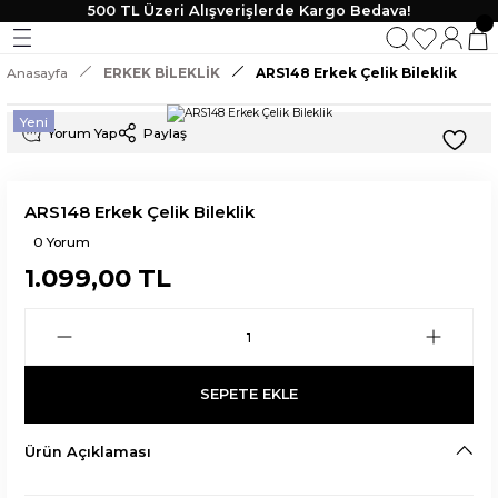
500 TL Üzeri Alışverişlerde Kargo Bedava!
Geri Dön
Geri Dön
Geri Dön
Geri Dön
Anasayfa
ERKEK BİLEKLİK
ARS148 Erkek Çelik Bileklik
KLİK
 TAKI
Yeni
Yorum Yap
Paylaş
lik
ARS148 Erkek Çelik Bileklik
0 Yorum
1.099,00 TL
SEPETE EKLE
Ürün Açıklaması