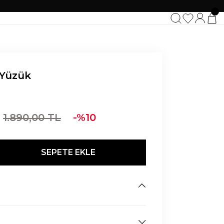
 Yüzük
1.890,00 TL
-%10
SEPETE EKLE