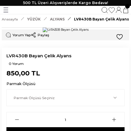
500 TL Üzeri Alışverişlerde Kargo Bedava!
Geri Dön
Geri Dön
Geri Dön
Geri Dön
Anasayfa
YÜZÜK
ALYANS
LVR430B Bayan Çelik Alyans
KLİK
 TAKI
Yorum Yap
Paylaş
lik
LVR430B Bayan Çelik Alyans
0 Yorum
850,00 TL
Parmak Ölçüsü