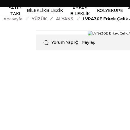
ALTIN
ERKEK
BİLEKLİK
BİLEZİK
KOLYE
KÜPE
TAKI
BİLEKLİK
Anasayfa
YÜZÜK
ALYANS
LVR430E Erkek Çelik 
Yorum Yap
Paylaş