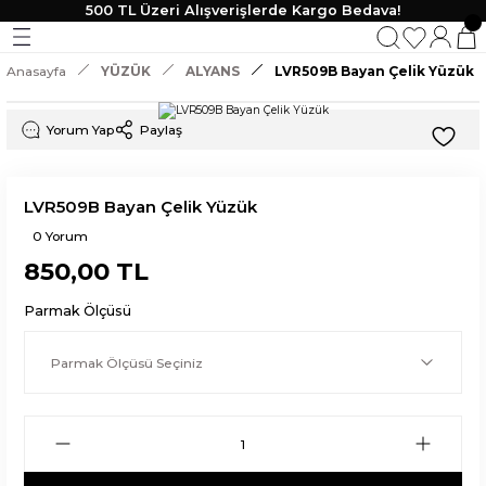
500 TL Üzeri Alışverişlerde Kargo Bedava!
Geri Dön
Geri Dön
Geri Dön
Geri Dön
Anasayfa
YÜZÜK
ALYANS
LVR509B Bayan Çelik Yüzük
KLİK
 TAKI
Yorum Yap
Paylaş
lik
LVR509B Bayan Çelik Yüzük
0 Yorum
850,00 TL
Parmak Ölçüsü