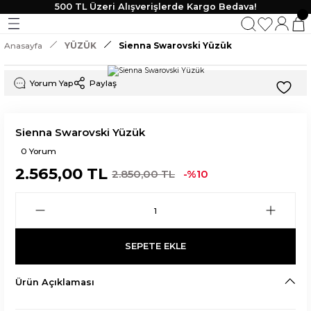
500 TL Üzeri Alışverişlerde Kargo Bedava!
Geri Dön
Geri Dön
Geri Dön
Geri Dön
Anasayfa
YÜZÜK
Sienna Swarovski Yüzük
KLİK
 TAKI
Yorum Yap
Paylaş
lik
Sienna Swarovski Yüzük
0 Yorum
2.565,00 TL
2.850,00 TL
-%10
SEPETE EKLE
Ürün Açıklaması