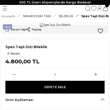
500 TL Üzeri Alışverişlerde Kargo Bedava!
Geri Dön
Geri Dön
Geri Dön
Geri Dön
Anasayfa
SWAROVSKI TAKI
BİLEKLİK
Spes Taşlı Dizi Bi
KLİK
 TAKI
Yeni
Yorum Yap
Paylaş
lik
Spes Taşlı Dizi Bileklik
0 Yorum
4.800,00 TL
SEPETE EKLE
Ürün Açıklaması